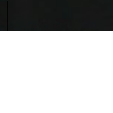
現在、環境産業市場の大きさは100兆円(アジアでは
300兆円)を超える市場規模となっています。その中で
弊社は、5年後のIPOを目標に急拡大を予定していま
す。