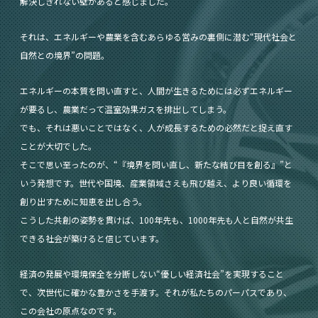
解決しきれない壁があると感じました。
それは、エネルギーや農業を含むあらゆる営みの裏側に潜む“現代社会と
自然との境界”の問題。
エネルギーの本質を問い直すと、人間が生きるためには必ずエネルギー
が要るし、農業だって温室効果ガスを排出してしまう。
でも、それは悪いことではなく、人が成長するための必然だと捉え直す
ことが大切でした。
そこで思い至ったのが、“『境界を問い直し、新たな結び目を創る』”と
いう発想です。世代や国境、産業領域さえも飛び越え、より良い循環を
創り出すために知恵を出し合う。
こうした共創の姿勢を貫けば、100年先も、1000年先も人と自然が共生
できる社会が築けると信じています。
経済の発展や環境保全を分断しない“優しい経済社会”を実現すること
で、次世代に確かな豊かさを手渡す。それが私たちのパーパスであり、
この会社の原点なのです。